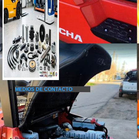
MEDIOS DE CONTACTO
Nueva Dirección: Calle Irigoyen
99 – (2156) Fray Luis Beltrán –
Santa Fe – ARGENTINA –
Tel/Cel/WhatsApp: (341) 610
4506
email.: ventas@teclift.com.ar.
Buscar por: