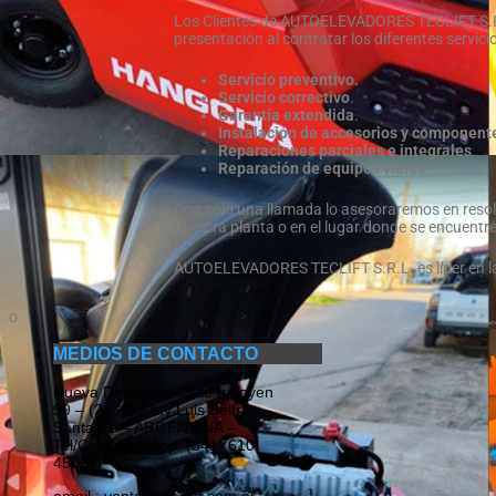
Los Clientes de AUTOELEVADORES TECLIFT S.R.
presentación al contratar los diferentes servic
Servicio preventivo.
Servicio correctivo
.
Garantía extendida
.
Instalación de accesorios y component
Reparaciones parciales e integrales
.
Reparación de equipos viales
Con sólo una llamada lo asesoraremos en resol
nuestra planta o en el lugar donde se encuentr
AUTOELEVADORES TECLIFT S.R.L. es líder en la p
o
MEDIOS DE CONTACTO
Nueva Dirección: Calle Irigoyen
99 – (2156) Fray Luis Beltrán –
Santa Fe – ARGENTINA –
Tel/Cel/WhatsApp: (341) 610
4506
email.: ventas@teclift.com.ar.