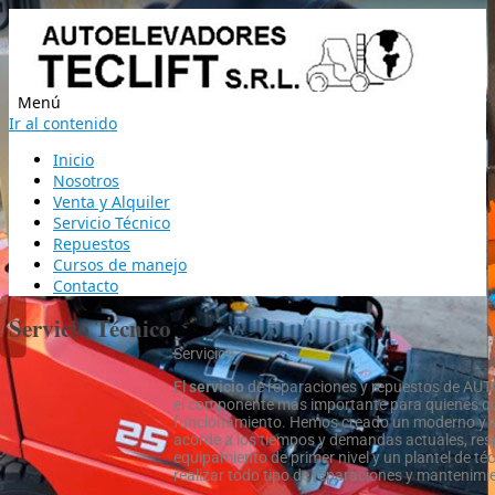
Menú
Ir al contenido
Inicio
Nosotros
Venta y Alquiler
Servicio Técnico
Repuestos
Cursos de manejo
Contacto
Servicio Técnico
Servicios
El
servicio
de reparaciones y repuestos de AU
el componente más importante para quienes qui
funcionamiento. Hemos creado un moderno y ági
acorde a los tiempos y demandas actuales, resp
equipamiento de primer nivel y un plantel de t
realizar todo tipo de reparaciones y mantenimi